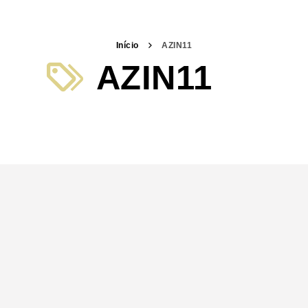
Início
AZIN11
AZIN11