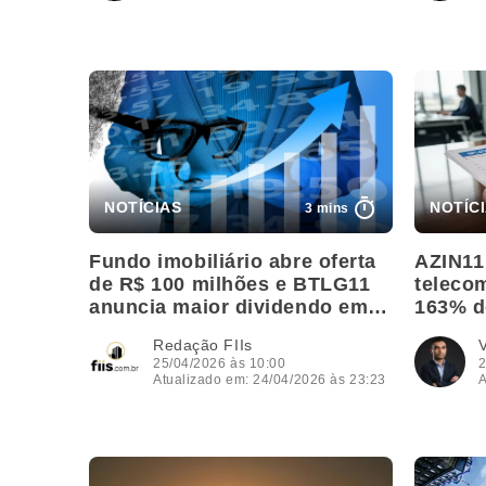
3 mins
Fundo imobiliário abre oferta
AZIN11
de R$ 100 milhões e BTLG11
telecom
anuncia maior dividendo em
163% d
15 meses; veja as mais lidas
Redação FIIs
V
25/04/2026 às 10:00
2
Atualizado em: 24/04/2026 às 23:23
A