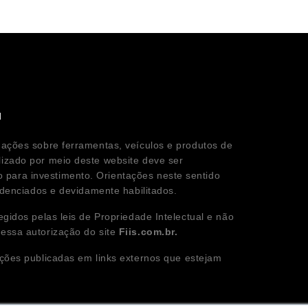
l
mações sobre ferramentas, veículos e produtos de
lizado por meio deste website deve ser
para investimento. Orientações neste sentido
redenciados e devidamente habilitados.
egidos pelas leis de Propriedade Intelectual e não
ressa autorização do site
Fiis.com.br.
ções publicadas em links externos que estejam