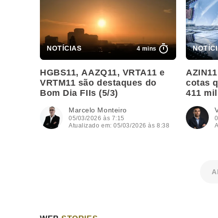
4 mins
HGBS11, AAZQ11, VRTA11 e
AZIN11 
VRTM11 são destaques do
cotas 
Bom Dia FIIs (5/3)
411 mi
Marcelo Monteiro
V
05/03/2026 às 7:15
0
Atualizado em: 05/03/2026 às 8:38
A
A