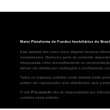
Maior Plataforma de Fundos Imobiliários do Brasi
Este website tem como único objetivo fornecer infor
investimentos. Nenhuma parte do conteúdo disponibi
interpretada como aconselhamento ou recomendação 
devem ser obtidas por instituições e profissionais c
Todos os materiais exibidos neste website estão prot
podem ser reproduzidos e/ou distribuídos sem a exp
O site
Fiis.com.br
não se responsabiliza por informa
contidos neste website.