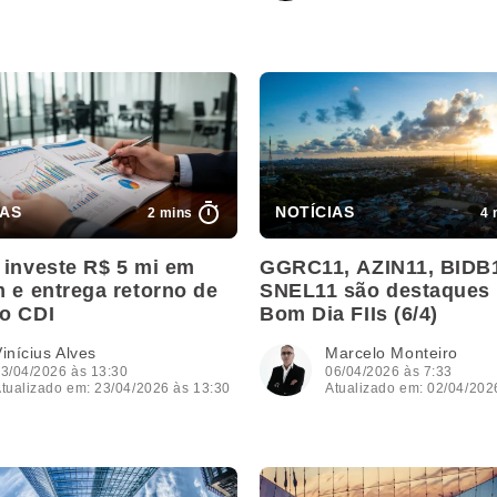
2 mins
4 
 investe R$ 5 mi em
GGRC11, AZIN11, BIDB
 e entrega retorno de
SNEL11 são destaques
o CDI
Bom Dia FIIs (6/4)
inícius Alves
Marcelo Monteiro
3/04/2026 às 13:30
06/04/2026 às 7:33
tualizado em: 23/04/2026 às 13:30
Atualizado em: 02/04/202