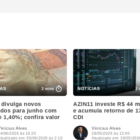
2 mins
2 
 divulga novos
AZIN11 investe R$ 44 m
ndos para junho com
e acumula retorno de 
e 1,40%; confira valor
CDI
inícius Alves
Vinícius Alves
4/06/2026 às 10:20
28/05/2026 às 13:00
tualizado em: 05/06/2026 às 2:10
Atualizado em: 28/05/202