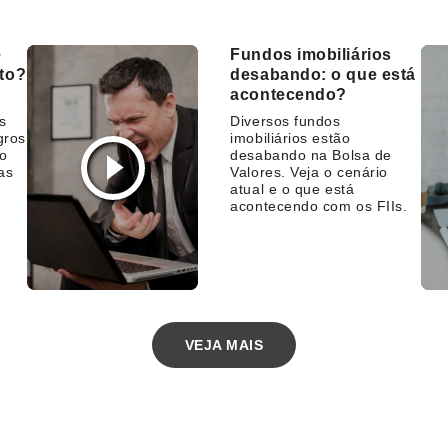
e
Fundos imobiliários
sto?
desabando: o que está
acontecendo?
s
Diversos fundos
gros
imobiliários estão
 o
desabando na Bolsa de
as
Valores. Veja o cenário
atual e o que está
acontecendo com os FIIs.
VEJA MAIS