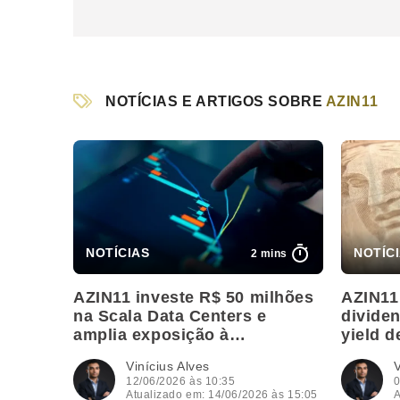
NOTÍCIAS E ARTIGOS SOBRE
AZIN11
2 mins
AZIN11 investe R$ 50 milhões
AZIN11
na Scala Data Centers e
divide
amplia exposição à
yield d
infraestrutura digital
Vinícius Alves
V
12/06/2026 às 10:35
0
Atualizado em: 14/06/2026 às 15:05
A