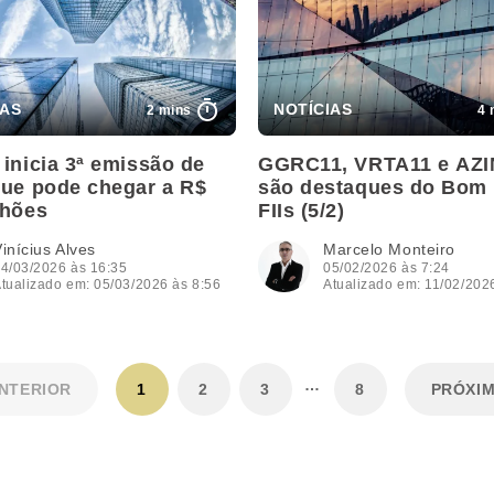
2 mins
4 
inicia 3ª emissão de
GGRC11, VRTA11 e AZI
que pode chegar a R$
são destaques do Bom 
lhões
FIIs (5/2)
inícius Alves
Marcelo Monteiro
4/03/2026 às 16:35
05/02/2026 às 7:24
tualizado em: 05/03/2026 às 8:56
Atualizado em: 11/02/202
…
NTERIOR
1
2
3
8
PRÓXI