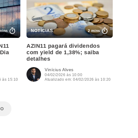
mins
2 mins
N11
AZIN11 pagará dividendos
Dia
com yield de 1,38%; saiba
detalhes
Vinícius Alves
04/02/2026 às 10:00
6 às 15:10
Atualizado em: 04/02/2026 às 10:20
MO