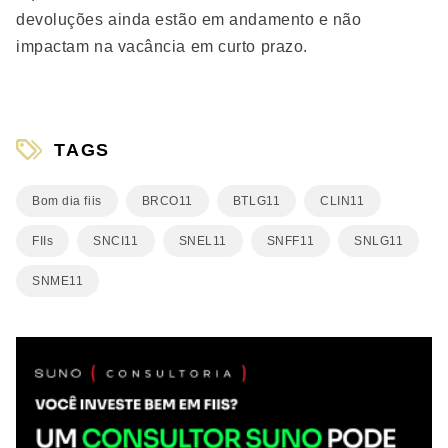
devoluções ainda estão em andamento e não
impactam na vacância em curto prazo.
TAGS
Bom dia fiis
BRCO11
BTLG11
CLIN11
FIIs
SNCI11
SNEL11
SNFF11
SNLG11
SNME11