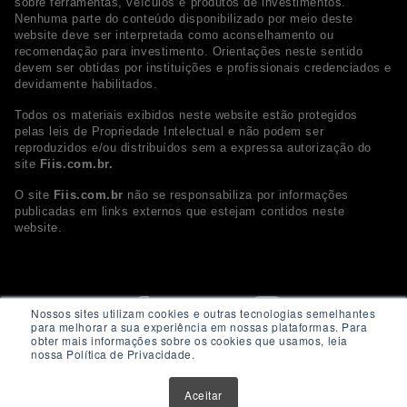
sobre ferramentas, veículos e produtos de investimentos.
Nenhuma parte do conteúdo disponibilizado por meio deste
website deve ser interpretada como aconselhamento ou
recomendação para investimento. Orientações neste sentido
devem ser obtidas por instituições e profissionais credenciados e
devidamente habilitados.
Todos os materiais exibidos neste website estão protegidos
pelas leis de Propriedade Intelectual e não podem ser
reproduzidos e/ou distribuídos sem a expressa autorização do
site
Fiis.com.br.
O site
Fiis.com.br
não se responsabiliza por informações
publicadas em links externos que estejam contidos neste
website.
Nossos sites utilizam cookies e outras tecnologias semelhantes
para melhorar a sua experiência em nossas plataformas. Para
obter mais informações sobre os cookies que usamos, leia
nossa Política de Privacidade.
Aceitar