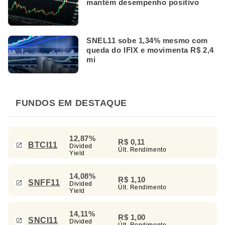
mantém desempenho positivo
SNEL11 sobe 1,34% mesmo com
queda do IFIX e movimenta R$ 2,4
mi
FUNDOS EM DESTAQUE
12,87%
R$ 0,11
BTCI11
Divided
Últ. Rendimento
Yield
14,08%
R$ 1,10
SNFF11
Divided
Últ. Rendimento
Yield
14,11%
R$ 1,00
SNCI11
Divided
Últ. Rendimento