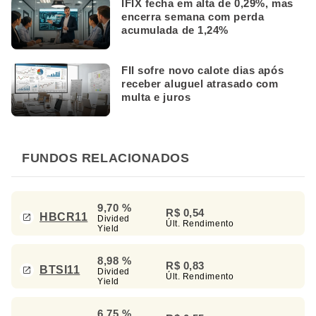
IFIX fecha em alta de 0,29%, mas
encerra semana com perda
acumulada de 1,24%
FII sofre novo calote dias após
receber aluguel atrasado com
multa e juros
FUNDOS RELACIONADOS
9,70 %
R$ 0,54
HBCR11
Divided
Últ. Rendimento
Yield
8,98 %
R$ 0,83
BTSI11
Divided
Últ. Rendimento
Yield
6,75 %