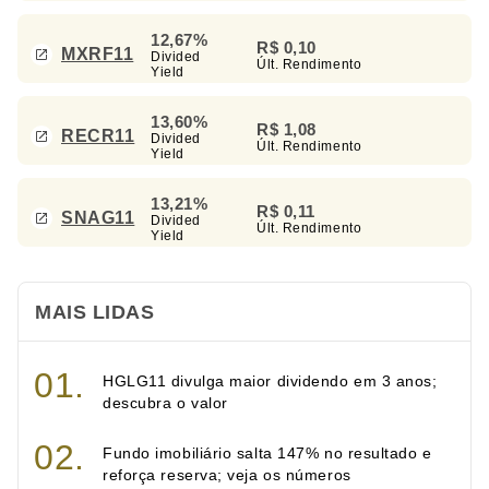
12,67%
R$ 0,10
MXRF11
Divided
Últ. Rendimento
Yield
13,60%
R$ 1,08
RECR11
Divided
Últ. Rendimento
Yield
13,21%
R$ 0,11
SNAG11
Divided
Últ. Rendimento
Yield
MAIS LIDAS
HGLG11 divulga maior dividendo em 3 anos;
descubra o valor
Fundo imobiliário salta 147% no resultado e
reforça reserva; veja os números