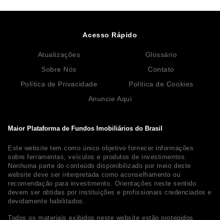
Acesso Rápido
Atualizações
Glossário
Sobre Nós
Contato
Política de Privacidade
Política de Cookies
Anuncie Aqui
Maior Plataforma de Fundos Imobiliários do Brasil
Este website tem como único objetivo fornecer informações
sobre ferramentas, veículos e produtos de investimentos.
Nenhuma parte do conteúdo disponibilizado por meio deste
website deve ser interpretada como aconselhamento ou
recomendação para investimento. Orientações neste sentido
devem ser obtidas por instituições e profissionais credenciados e
devidamente habilitados.
Todos os materiais exibidos neste website estão protegidos