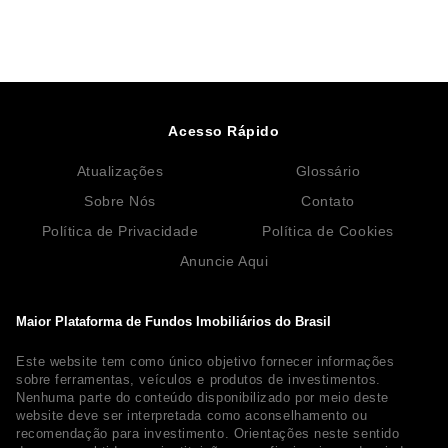
Acesso Rápido
Atualizações
Glossário
Sobre Nós
Contato
Política de Privacidade
Política de Cookies
Anuncie Aqui
Maior Plataforma de Fundos Imobiliários do Brasil
Este website tem como único objetivo fornecer informações
sobre ferramentas, veículos e produtos de investimentos.
Nenhuma parte do conteúdo disponibilizado por meio deste
website deve ser interpretada como aconselhamento ou
recomendação para investimento. Orientações neste sentido