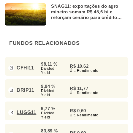
SNAG11: exportações do agro
mineiro somam R$ 45,6 bi e
reforçam cenário para crédito
rural
FUNDOS RELACIONADOS
98,11 %
R$ 10,62
CFHI11
Divided
Últ. Rendimento
Yield
9,94 %
R$ 11,77
BRIP11
Divided
Últ. Rendimento
Yield
9,77 %
R$ 0,60
LUGG11
Divided
Últ. Rendimento
Yield
83,89 %
R$ 0,09