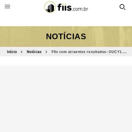
BUSCAR POR FUNDO
NOTÍCIAS
Início
Notícias
FIIs com atraentes resultados: OUCY11,
OULG11 e OUFF11 para colocar no radar