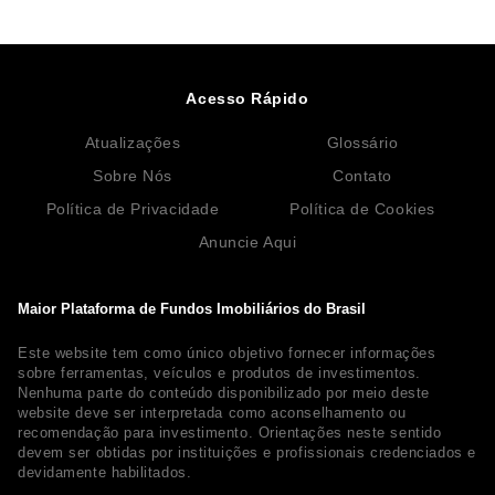
Acesso Rápido
Atualizações
Glossário
Sobre Nós
Contato
Política de Privacidade
Política de Cookies
Anuncie Aqui
Maior Plataforma de Fundos Imobiliários do Brasil
Este website tem como único objetivo fornecer informações
sobre ferramentas, veículos e produtos de investimentos.
Nenhuma parte do conteúdo disponibilizado por meio deste
website deve ser interpretada como aconselhamento ou
recomendação para investimento. Orientações neste sentido
devem ser obtidas por instituições e profissionais credenciados e
devidamente habilitados.