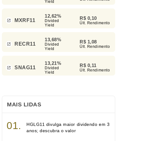
Yield
12,62%
R$ 0,10
MXRF11
Divided
Últ. Rendimento
Yield
13,68%
R$ 1,08
RECR11
Divided
Últ. Rendimento
Yield
13,21%
R$ 0,11
SNAG11
Divided
Últ. Rendimento
Yield
MAIS LIDAS
HGLG11 divulga maior dividendo em 3
anos; descubra o valor