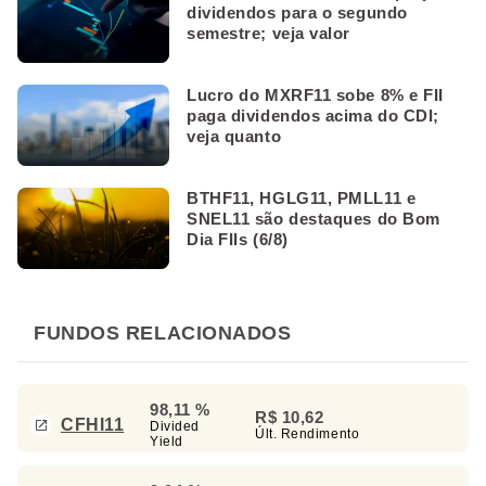
dividendos para o segundo
semestre; veja valor
Lucro do MXRF11 sobe 8% e FII
paga dividendos acima do CDI;
veja quanto
BTHF11, HGLG11, PMLL11 e
SNEL11 são destaques do Bom
Dia FIIs (6/8)
FUNDOS RELACIONADOS
98,11 %
R$ 10,62
CFHI11
Divided
Últ. Rendimento
Yield