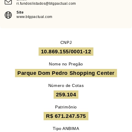
ri.fundoslistados@btgpactual.com
Site
www.btgpactual.com
CNPJ
10.869.155/0001-12
Nome no Pregão
Parque Dom Pedro Shopping Center
Número de Cotas
259.104
Patrimônio
R$ 671.247.575
Tipo ANBIMA