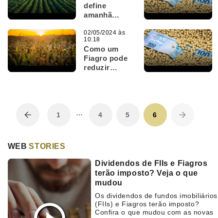
define
amanhã
quem recebe
dividendos
02/05/2024 às
10:18
na semana
Como um
que vem
Fiagro pode
reduzir
riscos em
meio aos
desafios do
agronegócio?
…
1
4
5
6
WEB
STORIES
Dividendos de FIIs e Fiagros
terão imposto? Veja o que
mudou
Os dividendos de fundos imobiliários
(FIIs) e Fiagros terão imposto?
Confira o que mudou com as novas