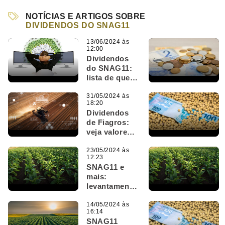
NOTÍCIAS E ARTIGOS SOBRE
DIVIDENDOS DO SNAG11
13/06/2024 às
12:00
Dividendos
do SNAG11:
lista de quem
recebe neste
mês fecha
31/05/2024 às
18:20
amanhã (14);
Dividendos
veja o valor
de Fiagros:
veja valores
anunciados
no último dia
23/05/2024 às
12:23
do mês
SNAG11 e
mais:
levantamento
aponta
Fiagros mais
14/05/2024 às
16:14
rentáveis do
SNAG11
mercado