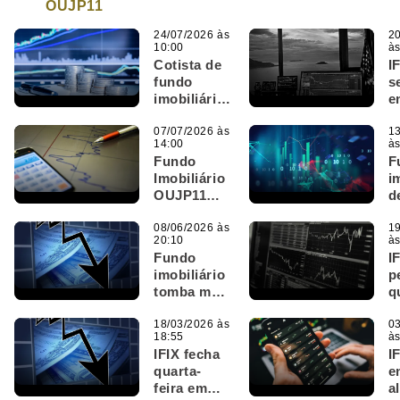
OUJP11
24/07/2026 às
20
10:00
às
Cotista de
IF
fundo
s
imobiliário
e
que dará
O
adeus à
07/07/2026 às
s
13
14:00
às
bolsa tem
C
Fundo
F
pouco
v
Imobiliário
i
tempo para
l
OUJP11
d
votar em
p
convoca os
9
AGE
cotistas
08/06/2026 às
B
19
20:10
às
para
G
Fundo
I
votação;
i
imobiliário
p
entenda o
e
tomba mais
q
cenário
g
de 9% na
s
v
Bolsa hoje
18/03/2026 às
r
03
m
18:55
às
(8); o que
s
d
IFIX fecha
I
aconteceu?
c
quarta-
e
0
feira em
al