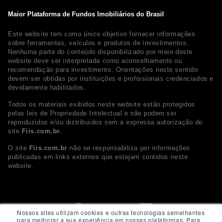
Maior Plataforma de Fundos Imobiliários do Brasil
Este website tem como único objetivo fornecer informações
sobre ferramentas, veículos e produtos de investimentos.
Nenhuma parte do conteúdo disponibilizado por meio deste
website deve ser interpretada como aconselhamento ou
recomendação para investimento. Orientações neste sentido
devem ser obtidas por instituições e profissionais credenciados e
devidamente habilitados.
Todos os materiais exibidos neste website estão protegidos
pelas leis de Propriedade Intelectual e não podem ser
reproduzidos e/ou distribuídos sem a expressa autorização do
site
Fiis.com.br.
O site
Fiis.com.br
não se responsabiliza por informações
publicadas em links externos que estejam contidos neste
website.
Nossos sites utilizam cookies e outras tecnologias semelhantes
para melhorar a sua experiência em nossas plataformas. Para