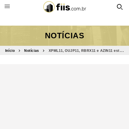
BUSCAR POR FUNDO
NOTÍCIAS
Início
Notícias
XPML11, OUJP11, RBRX11 e AZIN11 estão
entre destaques do Bom Dia FIIs (14/7)