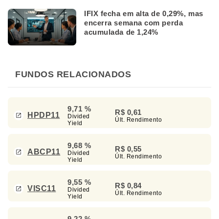
IFIX fecha em alta de 0,29%, mas
encerra semana com perda
acumulada de 1,24%
FUNDOS RELACIONADOS
9,71 %
R$ 0,61
HPDP11
Divided
Últ. Rendimento
Yield
9,68 %
R$ 0,55
ABCP11
Divided
Últ. Rendimento
Yield
9,55 %
R$ 0,84
VISC11
Divided
Últ. Rendimento
Yield
9,22 %