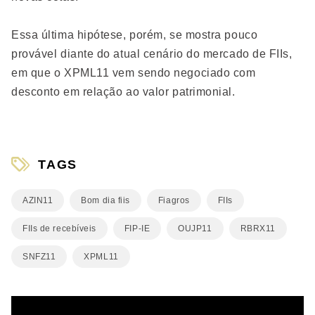
Essa última hipótese, porém, se mostra pouco
provável diante do atual cenário do mercado de FIIs,
em que o XPML11 vem sendo negociado com
desconto em relação ao valor patrimonial.
TAGS
AZIN11
Bom dia fiis
Fiagros
FIIs
FIIs de recebíveis
FIP-IE
OUJP11
RBRX11
SNFZ11
XPML11