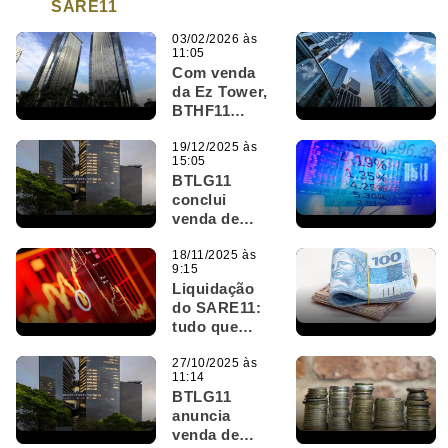
SARE11
03/02/2026 às
11:05
Com venda
da Ez Tower,
BTHF11
registra
ganho de R$
19/12/2025 às
15:05
46 milhões
BTLG11
conclui
venda de
imóveis
corporativos;
18/11/2025 às
9:15
confira lucro
Liquidação
e impacto na
do SARE11:
receita
tudo que
você precisa
saber sobre o
27/10/2025 às
11:14
encerramento
BTLG11
do FII
anuncia
venda de