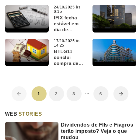
imóveis
corporativos
24/10/2025 às
6:15
adquiridos
IFIX fecha
do SARE11
estável em
dia de
oscilações;
IRDM11 tem
17/10/2025 às
14:25
maior alta em
BTLG11
último
conclui
pregão
compra de
ativos do
SARE11, que
marca data
para deixar a
…
B3
1
2
3
6
WEB
STORIES
Dividendos de FIIs e Fiagros
terão imposto? Veja o que
mudou