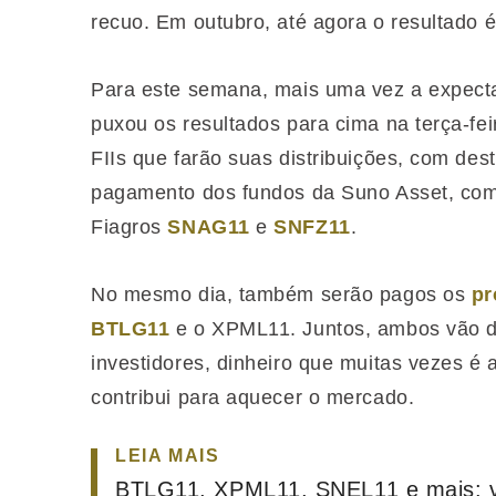
recuo. Em outubro, até agora o resultado 
Para este semana, mais uma vez a expect
puxou os resultados para cima na terça-fe
FIIs que farão suas distribuições, com des
pagamento dos fundos da Suno Asset, co
Fiagros
SNAG11
e
SNFZ11
.
No mesmo dia, também serão pagos os
pr
BTLG11
e o XPML11. Juntos, ambos vão di
investidores, dinheiro que muitas vezes é
contribui para aquecer o mercado.
LEIA MAIS
BTLG11, XPML11, SNEL11 e mais: ve