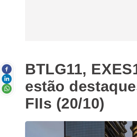
BTLG11, EXES1
estão destaqu
FIIs (20/10)