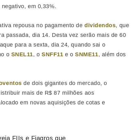
é negativo, em 0,33%.
ativa repousa no pagamento de
dividendos
, que
ira passada, dia 14. Desta vez serão mais de 60
taque para a sexta, dia 24, quando sai o
mo o
SNEL11
, o
SNFF11
e o
SNME11
, além dos
oventos
de dois gigantes do mercado, o
stribuir mais de R$ 87 milhões aos
 alocado em novas aquisições de cotas e
ja FIIs e Fiagros que