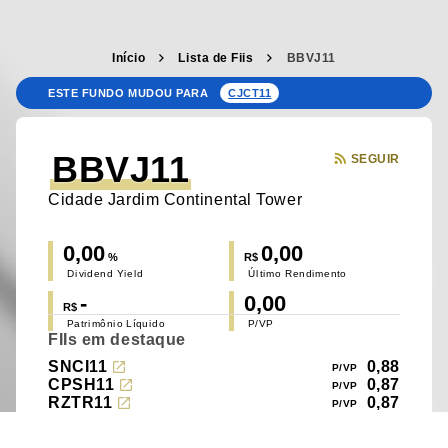
Início
Lista de Fiis
BBVJ11
ESTE FUNDO MUDOU PARA
CJCT11
BBVJ11
SEGUIR
Cidade Jardim Continental Tower
0,00
0,00
%
R$
Dividend Yield
Último Rendimento
-
0,00
R$
Patrimônio Líquido
P/VP
FIIs em destaque
SNCI11
0,88
CPSH11
0,87
RZTR11
0,87