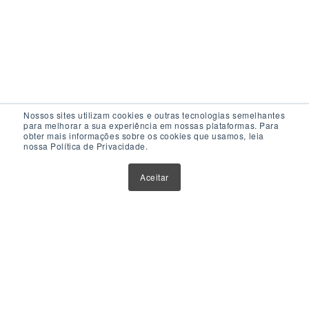
Nossos sites utilizam cookies e outras tecnologias semelhantes
para melhorar a sua experiência em nossas plataformas. Para
obter mais informações sobre os cookies que usamos, leia
nossa Política de Privacidade.
Acesso Rápido
Aceitar
Atualizações
Glossário
Sobre Nós
Contato
Política de Privacidade
Política de Cookies
Anuncie Aqui
Maior Plataforma de Fundos Imobiliários do Brasil