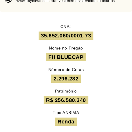
www.daycoval.com.br/investimentos/servicos-fiduciarios
CNPJ
35.652.060/0001-73
Nome no Pregão
FII BLUECAP
Número de Cotas
2.296.282
Patrimônio
R$ 256.580.340
Tipo ANBIMA
Renda