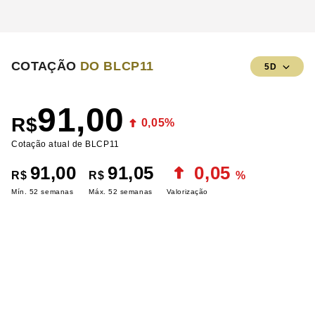
COTAÇÃO
DO BLCP11
5D
91,00
R$
0,05%
Cotação atual de BLCP11
91,00
91,05
0,05
R$
R$
%
Mín. 52 semanas
Máx. 52 semanas
Valorização