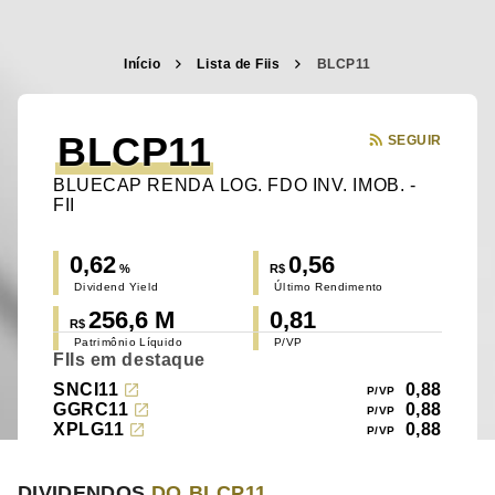
Início
Lista de Fiis
BLCP11
BLCP11
SEGUIR
BLUECAP RENDA LOG. FDO INV. IMOB. -
FII
0,62
0,56
%
R$
Dividend Yield
Último Rendimento
256,6 M
0,81
R$
Patrimônio Líquido
P/VP
FIIs em destaque
SNCI11
0,88
GGRC11
0,88
XPLG11
0,88
DIVIDENDOS
DO BLCP11