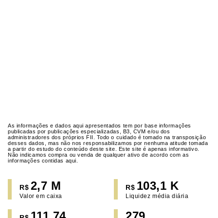
As informações e dados aqui apresentados tem por base informações
publicadas por publicações especializadas, B3, CVM e/ou dos
administradores dos próprios FII. Todo o cuidado é tomado na transposição
desses dados, mas não nos responsabilizamos por nenhuma atitude tomada
a partir do estudo do conteúdo deste site. Este site é apenas informativo.
Não indicamos compra ou venda de qualquer ativo de acordo com as
informações contidas aqui.
2,7 M
103,1 K
R$
R$
Valor em caixa
Liquidez média diária
111,74
279
R$