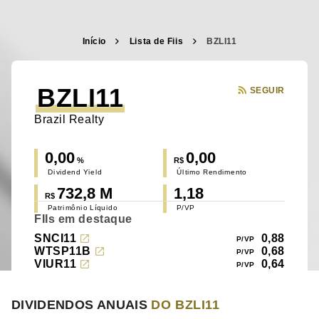
Início
Lista de Fiis
BZLI11
BZLI11
SEGUIR
Brazil Realty
0,00
0,00
%
R$
Dividend Yield
Último Rendimento
732,8 M
1,18
R$
Patrimônio Líquido
P/VP
FIIs em destaque
SNCI11
0,88
WTSP11B
0,68
VIUR11
0,64
DIVIDENDOS ANUAIS
DO BZLI11