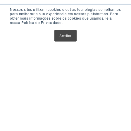
Nossos sites utilizam cookies e outras tecnologias semelhantes
para melhorar a sua experiência em nossas plataformas. Para
obter mais informações sobre os cookies que usamos, leia
nossa Política de Privacidade.
Acesso Rápido
Aceitar
Atualizações
Glossário
Sobre Nós
Contato
Política de Privacidade
Política de Cookies
Anuncie Aqui
Maior Plataforma de Fundos Imobiliários do Brasil
Este website tem como único objetivo fornecer informações
sobre ferramentas, veículos e produtos de investimentos.
Nenhuma parte do conteúdo disponibilizado por meio deste
website deve ser interpretada como aconselhamento ou
recomendação para investimento. Orientações neste sentido
devem ser obtidas por instituições e profissionais credenciados e
devidamente habilitados.