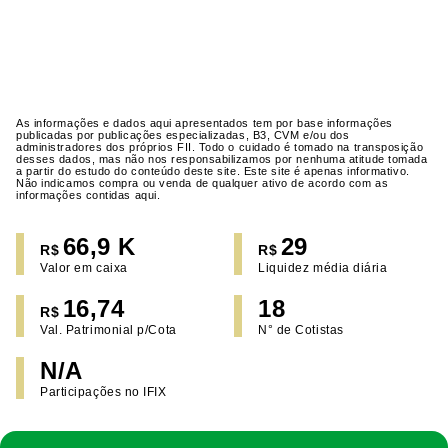
As informações e dados aqui apresentados tem por base informações
publicadas por publicações especializadas, B3, CVM e/ou dos
administradores dos próprios FII. Todo o cuidado é tomado na transposição
desses dados, mas não nos responsabilizamos por nenhuma atitude tomada
a partir do estudo do conteúdo deste site. Este site é apenas informativo.
Não indicamos compra ou venda de qualquer ativo de acordo com as
informações contidas aqui.
66,9 K
29
R$
R$
Valor em caixa
Liquidez média diária
16,74
18
R$
Val. Patrimonial p/Cota
N° de Cotistas
N/A
Participações no IFIX