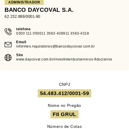
ADMINISTRADOR
BANCO DAYCOVAL S.A.
62.232.889/0001-90
telefone
0300 111 050011 3563-438911 3563-4318
Email
informes.regulatorios@bancodaycoval.com.br
Site
www.daycoval.com.br/investimentos/servicos-fiduciarios
CNPJ
54.483.412/0001-59
Nome no Pregão
FII GRUL
Número de Cotas