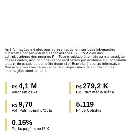
As informações e dados aqui apresentados tem por base informações
publicadas por publicações especializadas, B3, CVM e/ou dos
administradores dos próprios FII. Todo o cuidado é tomado na transposição
desses dados, mas não nos responsabilizamos por nenhuma atitude tomada
a partir do estudo do conteúdo deste site. Este site é apenas informativo.
Não indicamos compra ou venda de qualquer ativo de acordo com as
informações contidas aqui.
4,1 M
279,2 K
R$
R$
Valor em caixa
Liquidez média diária
9,70
5.119
R$
Val. Patrimonial p/Cota
N° de Cotistas
0,15%
Participações no IFIX