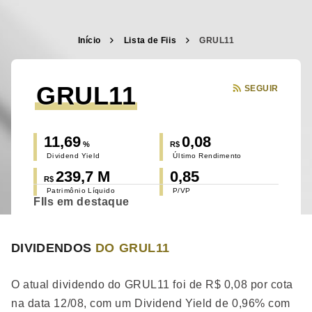
Início
Lista de Fiis
GRUL11
GRUL11
SEGUIR
11,69
0,08
%
R$
Dividend Yield
Último Rendimento
239,7 M
0,85
R$
Patrimônio Líquido
P/VP
FIIs em destaque
DIVIDENDOS
DO GRUL11
O atual dividendo do GRUL11 foi de R$ 0,08 por cota
na data 12/08, com um Dividend Yield de 0,96% com