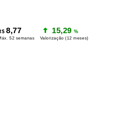
8,77
15,29
R$
%
Máx. 52 semanas
Valorização
(12 meses)