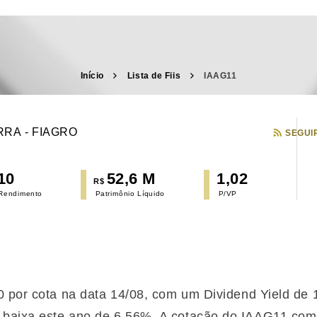
Início
Lista de Fiis
IAAG11
RRA - FIAGRO
SEGUI
10
52,6 M
1,02
R$
 Rendimento
Patrimônio Líquido
P/VP
10 por cota na data 14/08, com um Dividend Yield d
 baixa
este ano de 6,56%. A cotação do IAAG11 com