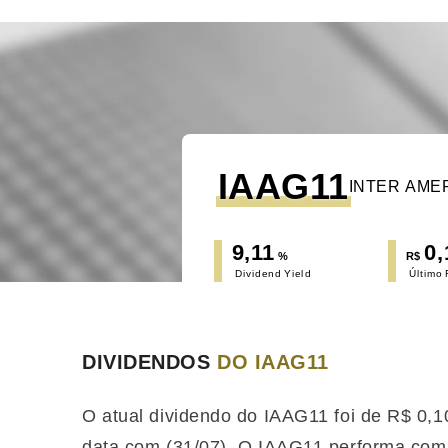
IAAG11
INTER AME
9,11
0,
%
R$
Dividend Yield
Último
DIVIDENDOS
DO IAAG11
O atual dividendo do IAAG11 foi de R$ 0,
data com (31/07). O IAAG11 performa
com