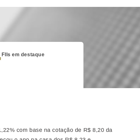
FIIs em destaque
R
e 1,22% com base na cotação de R$ 8,20 da
eçou o ano na casa dos R$ 8,23 e