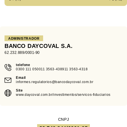
ADMINISTRADOR
BANCO DAYCOVAL S.A.
62.232.889/0001-90
telefone
0300 111 050011 3563-438911 3563-4318
Email
informes.regulatorios@bancodaycoval.com.br
Site
www.daycoval.com.br/investimentos/servicos-fiduciarios
CNPJ