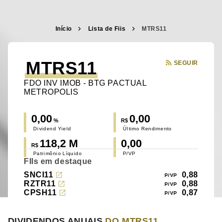
Início
Lista de Fiis
MTRS11
MTRS11
SEGUIR
FDO INV IMOB - BTG PACTUAL
METROPOLIS
0,00
0,00
%
R$
Dividend Yield
Último Rendimento
118,2 M
0,00
R$
Patrimônio Líquido
P/VP
FIIs em destaque
SNCI11
0,88
RZTR11
0,88
CPSH11
0,87
DIVIDENDOS ANUAIS
DO MTRS11