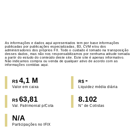
As informações e dados aqui apresentados tem por base informações
publicadas por publicações especializadas, B3, CVM e/ou dos
administradores dos próprios FII. Todo o cuidado é tomado na transposição
desses dados, mas não nos responsabilizamos por nenhuma atitude tomada
a partir do estudo do conteúdo deste site. Este site é apenas informativo.
Não indicamos compra ou venda de qualquer ativo de acordo com as
informações contidas aqui.
4,1 M
-
R$
R$
Valor em caixa
Liquidez média diária
63,81
8.102
R$
Val. Patrimonial p/Cota
N° de Cotistas
N/A
Participações no IFIX