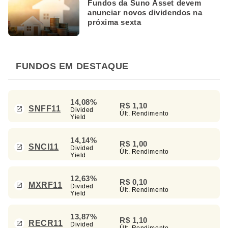
Fundos da Suno Asset devem
anunciar novos dividendos na
próxima sexta
FUNDOS EM DESTAQUE
14,08%
R$ 1,10
SNFF11
Divided
Últ. Rendimento
Yield
14,14%
R$ 1,00
SNCI11
Divided
Últ. Rendimento
Yield
12,63%
R$ 0,10
MXRF11
Divided
Últ. Rendimento
Yield
13,87%
R$ 1,10
RECR11
Divided
Últ. Rendimento