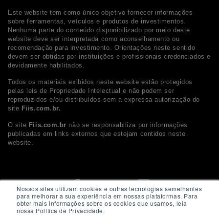
Este website tem como único objetivo fornecer informações
sobre ferramentas, veículos e produtos de investimentos.
Nenhuma parte do conteúdo disponibilizado por meio deste
website deve ser interpretada como aconselhamento ou
recomendação para investimento. Orientações neste sentido
devem ser obtidas por instituições e profissionais credenciados e
devidamente habilitados.
Todos os materiais exibidos neste website estão protegidos
pelas leis de Propriedade Intelectual e não podem ser
reproduzidos e/ou distribuídos sem a expressa autorização do
site
Fiis.com.br.
O site
Fiis.com.br
não se responsabiliza por informações
publicadas em links externos que estejam contidos neste
website.
Nossos sites utilizam cookies e outras tecnologias semelhantes
para melhorar a sua experiência em nossas plataformas. Para
obter mais informações sobre os cookies que usamos, leia
nossa Política de Privacidade.