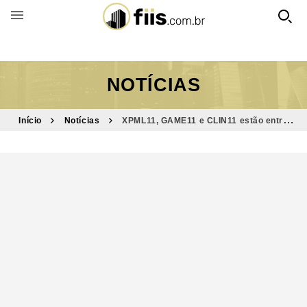
BUSCAR POR FUNDO
NOTÍCIAS
Início
Notícias
XPML11, GAME11 e CLIN11 estão entre
destaques do Bom Dia FIIs (10/1)