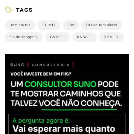
TAGS
Bom dia fiis
CLIN11
FIIs
FIIs de recebíveis
fiis de shopping
GAME11
KNSC11
XPML11