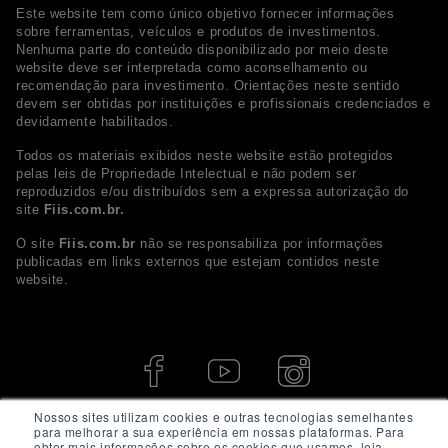
Este website tem como único objetivo fornecer informações
sobre ferramentas, veículos e produtos de investimentos.
Nenhuma parte do conteúdo disponibilizado por meio deste
website deve ser interpretada como aconselhamento ou
recomendação para investimento. Orientações neste sentido
devem ser obtidas por instituições e profissionais credenciados e
devidamente habilitados.
Todos os materiais exibidos neste website estão protegidos
pelas leis de Propriedade Intelectual e não podem ser
reproduzidos e/ou distribuídos sem a expressa autorização do
site
Fiis.com.br.
O site
Fiis.com.br
não se responsabiliza por informações
publicadas em links externos que estejam contidos neste
website.
Nossos sites utilizam cookies e outras tecnologias semelhantes
para melhorar a sua experiência em nossas plataformas. Para
obter mais informações sobre os cookies que usamos, leia