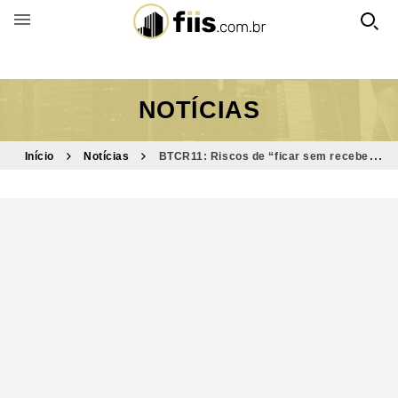
BUSCAR POR FUNDO
NOTÍCIAS
Início
Notícias
BTCR11: Riscos de “ficar sem receber
renda” estão fora do radar