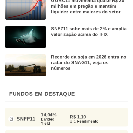
GGRC11 movimenta quase R$ 20
milhões em pregão e mantém
liquidez entre maiores do setor
SNFZ11 sobe mais de 2% e amplia
valorização acima do IFIX
Recorde da soja em 2026 entra no
radar do SNAG11; veja os
números
FUNDOS EM DESTAQUE
14,04%
R$ 1,10
SNFF11
Divided
Últ. Rendimento
Yield