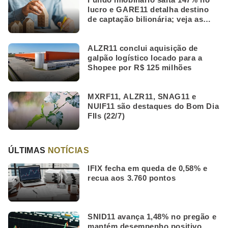
lucro e GARE11 detalha destino
de captação bilionária; veja as
mais lidas da semana
ALZR11 conclui aquisição de
galpão logístico locado para a
Shopee por R$ 125 milhões
MXRF11, ALZR11, SNAG11 e
NUIF11 são destaques do Bom Dia
FIIs (22/7)
ÚLTIMAS
NOTÍCIAS
IFIX fecha em queda de 0,58% e
recua aos 3.760 pontos
SNID11 avança 1,48% no pregão e
mantém desempenho positivo