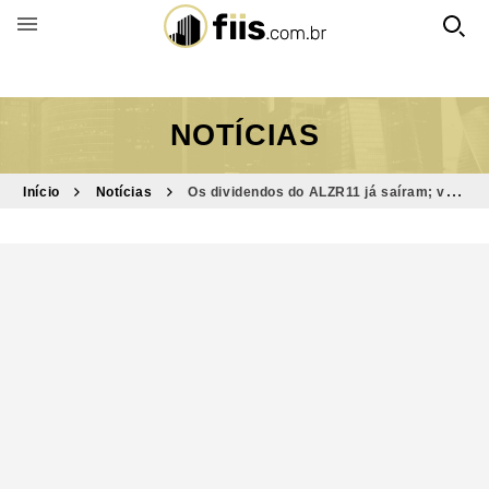
BUSCAR POR FUNDO
NOTÍCIAS
Início
Notícias
Os dividendos do ALZR11 já saíram; veja
quanto o FII vai pagar