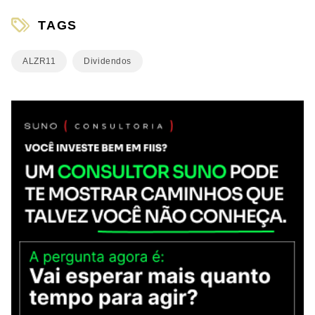
TAGS
ALZR11
Dividendos