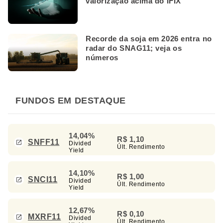
valorização acima do IFIX
Recorde da soja em 2026 entra no
radar do SNAG11; veja os
números
FUNDOS EM DESTAQUE
14,04%
R$ 1,10
SNFF11
Divided
Últ. Rendimento
Yield
14,10%
R$ 1,00
SNCI11
Divided
Últ. Rendimento
Yield
12,67%
R$ 0,10
MXRF11
Divided
Últ. Rendimento