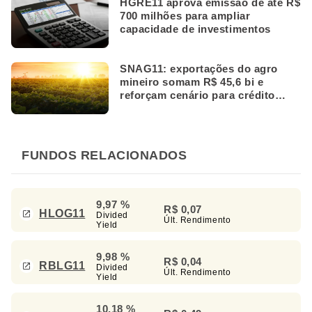
HGRE11 aprova emissão de até R$
700 milhões para ampliar
capacidade de investimentos
SNAG11: exportações do agro
mineiro somam R$ 45,6 bi e
reforçam cenário para crédito
rural
FUNDOS RELACIONADOS
9,97 %
R$ 0,07
HLOG11
Divided
Últ. Rendimento
Yield
9,98 %
R$ 0,04
RBLG11
Divided
Últ. Rendimento
Yield
10,18 %