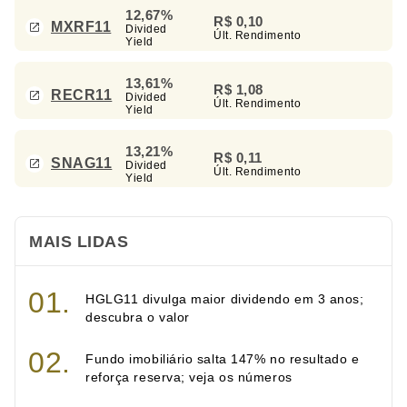
12,67%
R$ 0,10
MXRF11
Divided
Últ. Rendimento
Yield
13,61%
R$ 1,08
RECR11
Divided
Últ. Rendimento
Yield
13,21%
R$ 0,11
SNAG11
Divided
Últ. Rendimento
Yield
MAIS LIDAS
HGLG11 divulga maior dividendo em 3 anos;
descubra o valor
Fundo imobiliário salta 147% no resultado e
reforça reserva; veja os números