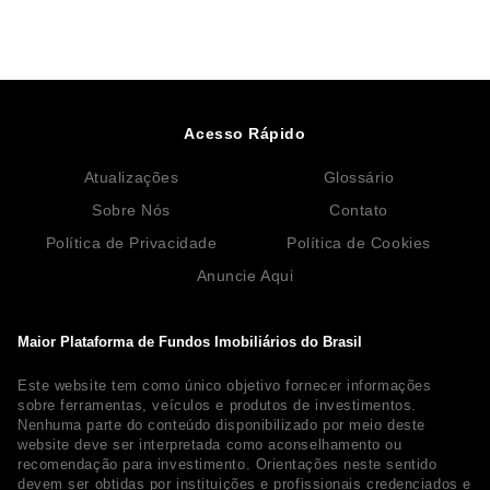
Acesso Rápido
Atualizações
Glossário
Sobre Nós
Contato
Política de Privacidade
Política de Cookies
Anuncie Aqui
Maior Plataforma de Fundos Imobiliários do Brasil
Este website tem como único objetivo fornecer informações
sobre ferramentas, veículos e produtos de investimentos.
Nenhuma parte do conteúdo disponibilizado por meio deste
website deve ser interpretada como aconselhamento ou
recomendação para investimento. Orientações neste sentido
devem ser obtidas por instituições e profissionais credenciados e