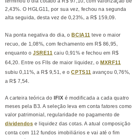
terminou o dia cotado a R$ 97,10, com valorização de
2,43%. O HGLG11, por sua vez, fechou na segunda
alta seguida, desta vez de 0,23%, a R$ 159,09.
Na ponta negativa do dia, o
BCIA11
teve o maior
recuo, de 1,08%, com fechamento em R$ 86,95,
enquanto o
JSRE11
caiu 0,91% e fechou em R$
64,20. Entre os FIIs de maior liquidez, o
MXRF11
subiu 0,11%, a R$ 9,51, e o
CPTS11
avançou 0,76%,
a R$ 7,54.
A carteira teórica do
IFIX
é modificada a cada quatro
meses pela B3. A seleção leva em conta fatores como
valor patrimonial, regularidade no pagamento de
dividendos
e liquidez das cotas. A atual composição
conta com 112 fundos imobiliários e vai até o fim