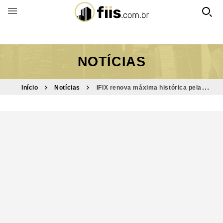
BUSCAR POR FUNDO
NOTÍCIAS
Início
Notícias
IFIX renova máxima histórica pela
segunda vez na semana; SNFF11 é destaque entre altas