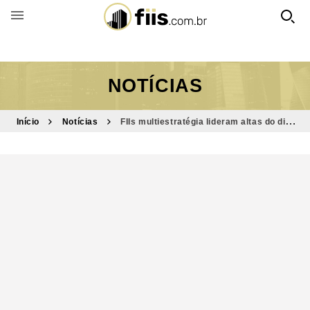
BUSCAR POR FUNDO
NOTÍCIAS
Início
Notícias
FIIs multiestratégia lideram altas do dia;
IFIX cai e tem 3º pior resultado do ano