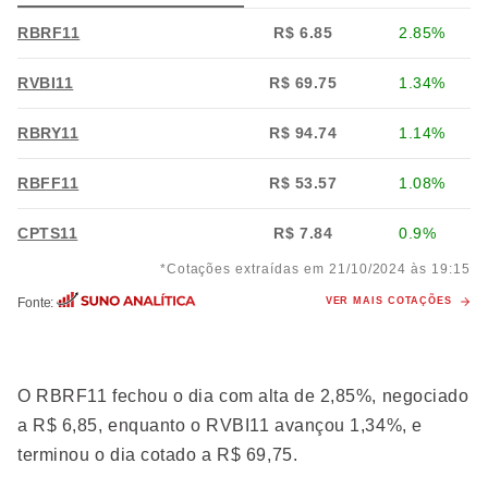
RBRF11
R$ 6.85
2.85%
RVBI11
R$ 69.75
1.34%
RBRY11
R$ 94.74
1.14%
RBFF11
R$ 53.57
1.08%
CPTS11
R$ 7.84
0.9%
*Cotações extraídas em 21/10/2024 às 19:15
Fonte:
VER MAIS COTAÇÕES
O RBRF11 fechou o dia com alta de 2,85%, negociado
a R$ 6,85, enquanto o RVBI11 avançou 1,34%, e
terminou o dia cotado a R$ 69,75.