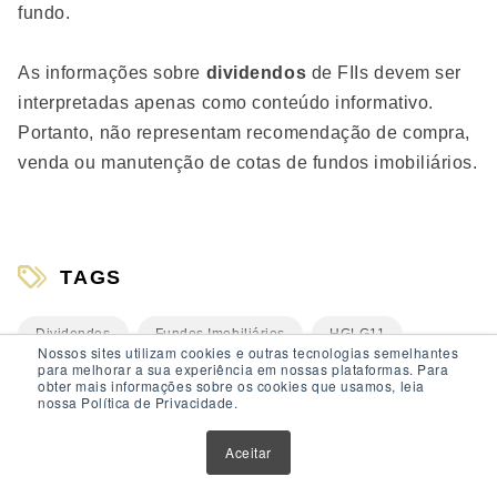
fundo.
As informações sobre
dividendos
de FIIs devem ser
interpretadas apenas como conteúdo informativo.
Portanto, não representam recomendação de compra,
venda ou manutenção de cotas de fundos imobiliários.
TAGS
Dividendos
Fundos Imobiliários
HGLG11
Nossos sites utilizam cookies e outras tecnologias semelhantes
para melhorar a sua experiência em nossas plataformas. Para
MXRF11
VISC11
obter mais informações sobre os cookies que usamos, leia
nossa Política de Privacidade.
Aceitar