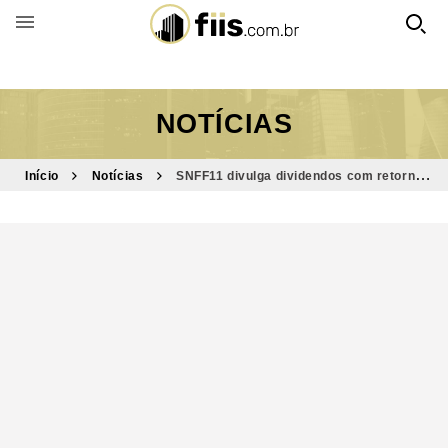
BUSCAR POR FUNDO
NOTÍCIAS
Início
Notícias
SNFF11 divulga dividendos com retorno
acima de 1% ao mês; saiba mais