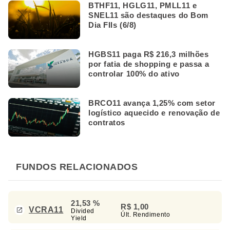
BTHF11, HGLG11, PMLL11 e
SNEL11 são destaques do Bom
Dia FIIs (6/8)
HGBS11 paga R$ 216,3 milhões
por fatia de shopping e passa a
controlar 100% do ativo
BRCO11 avança 1,25% com setor
logístico aquecido e renovação de
contratos
FUNDOS RELACIONADOS
21,53 %
R$ 1,00
VCRA11
Divided
Últ. Rendimento
Yield