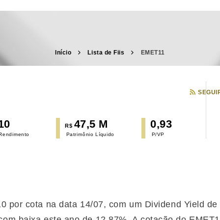
Início
Lista de Fiis
EMET11
SEGUI
10
47,5 M
0,93
R$
 Rendimento
Patrimônio Líquido
P/VP
10 por cota na data 14/07, com um Dividend Yield d
com baixa
este ano de 12,87%. A cotação do EMET1