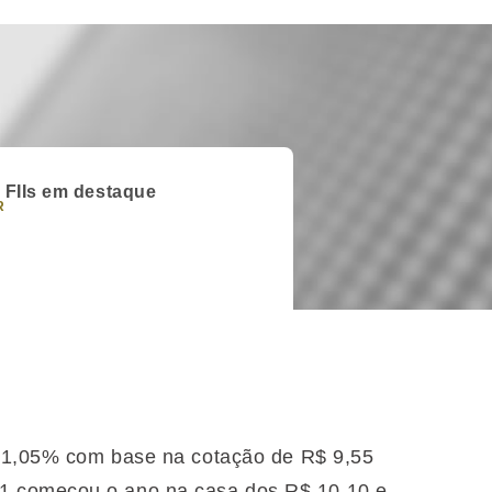
FIIs em destaque
R
e 1,05% com base na cotação de R$ 9,55
1 começou o ano na casa dos R$ 10,10 e