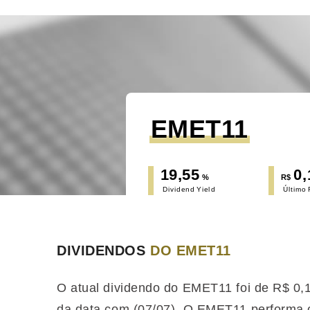
EMET11
19,55
0,
%
R$
Dividend Yield
Último
DIVIDENDOS
DO EMET11
O atual dividendo do EMET11 foi de R$ 0,
da data com (07/07). O EMET11 performa