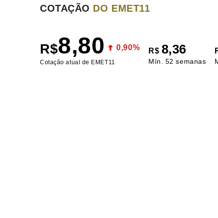
COTAÇÃO
DO EMET11
8,80
R$
8,36
0,90%
R$
Mín. 52 semanas
Cotação atual de EMET11