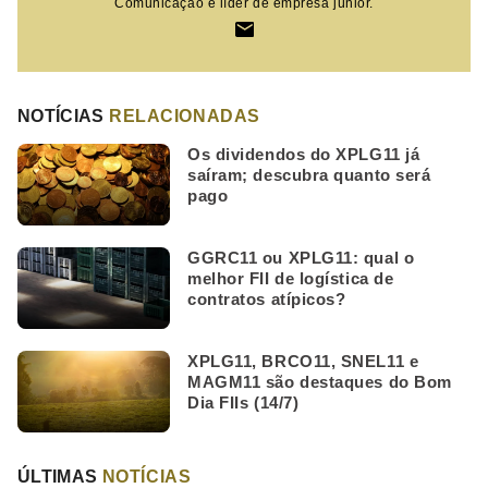
Comunicação e líder de empresa júnior.
NOTÍCIAS
RELACIONADAS
Os dividendos do XPLG11 já
saíram; descubra quanto será
pago
GGRC11 ou XPLG11: qual o
melhor FII de logística de
contratos atípicos?
XPLG11, BRCO11, SNEL11 e
MAGM11 são destaques do Bom
Dia FIIs (14/7)
ÚLTIMAS
NOTÍCIAS