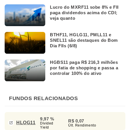
Lucro do MXRF11 sobe 8% e FII
paga dividendos acima do CDI;
veja quanto
BTHF11, HGLG11, PMLL11 e
SNEL11 são destaques do Bom
Dia FIIs (6/8)
HGBS11 paga R$ 216,3 milhões
por fatia de shopping e passa a
controlar 100% do ativo
FUNDOS RELACIONADOS
9,97 %
R$ 0,07
HLOG11
Divided
Últ. Rendimento
Yield