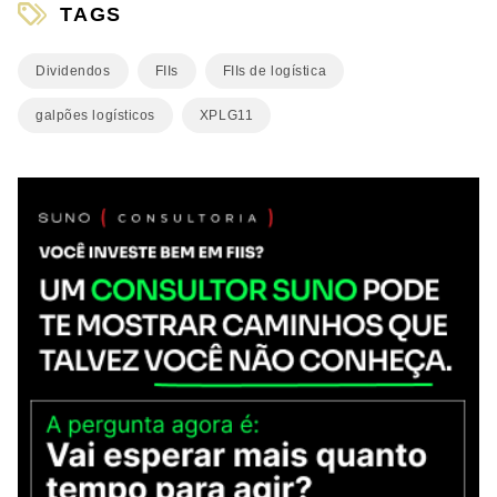
TAGS
Dividendos
FIIs
FIIs de logística
galpões logísticos
XPLG11