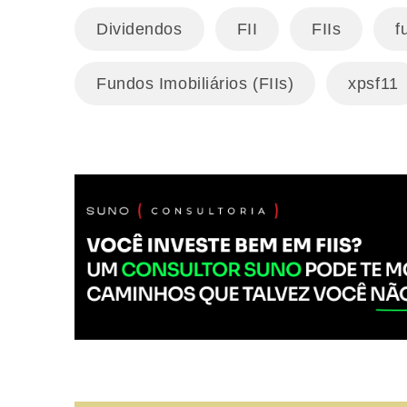
Dividendos
FII
FIIs
f
Fundos Imobiliários (FIIs)
xpsf11