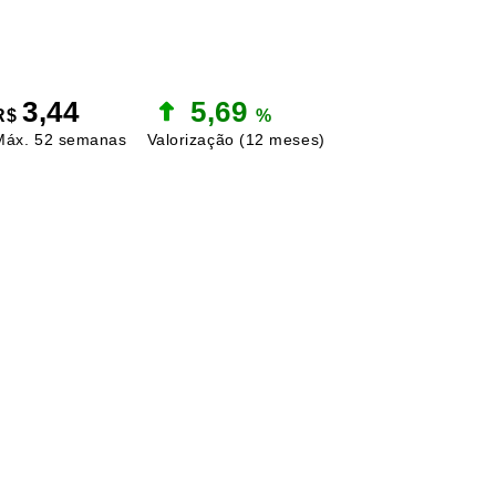
3,44
5,69
R$
%
Máx. 52 semanas
Valorização
(12 meses)