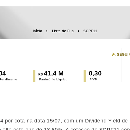
Início
Lista de Fiis
SCPF11
SEGUI
04
41,4 M
0,30
R$
 Rendimento
Patrimônio Líquido
P/VP
04 por cota na data 15/07, com um Dividend Yield d
 alta
este ano de 18,80%. A cotação do SCPF11 com