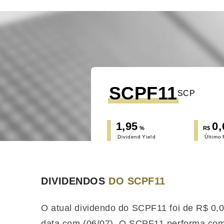
SCPF11
SCP
1,95
0,
%
R$
Dividend Yield
Último
DIVIDENDOS
DO SCPF11
O atual dividendo do SCPF11 foi de R$ 0,
data com (06/07). O SCPF11 performa
com