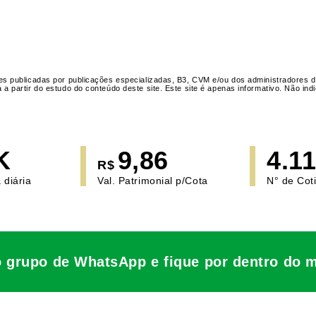
s publicadas por publicações especializadas, B3, CVM e/ou dos administradores d
 partir do estudo do conteúdo deste site. Este site é apenas informativo. Não i
K
9,86
4.1
R$
 diária
Val. Patrimonial p/Cota
N° de Cot
o grupo de WhatsApp e fique por dentro do 