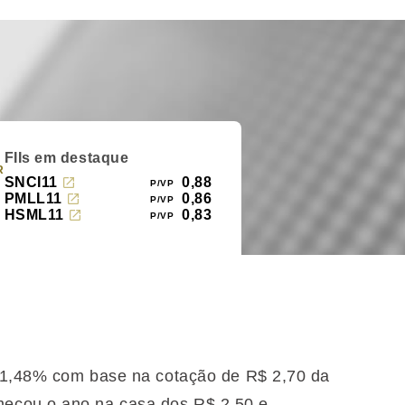
FIIs em destaque
R
SNCI11
0,88
PMLL11
0,86
HSML11
0,83
e 1,48% com base na cotação de R$ 2,70 da
eçou o ano na casa dos R$ 2,50 e