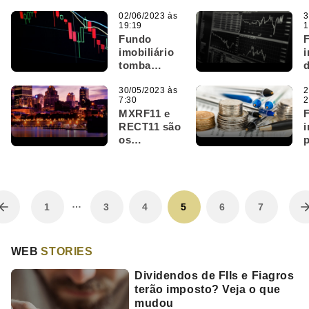
fundo
forte” em
imobiliário
02/06/2023 às
3
CRIs; Veja
19:19
1
dispara
i
as mais
Fundo
5,3% e IFIX
p
lidas da
imobiliário
i
chega ao
semana
tomba
maior nível
11,25% na
desde
semana;
30/05/2023 às
2
janeiro de
7:30
2
IFIX tem
2020
V
MXRF11 e
nova alta e
I
l
RECT11 são
i
chega a
os
p
3.027
destaques
pontos
do Bom Dia
FIIs (30/05)
…
1
3
4
5
6
7
WEB
STORIES
Dividendos de FIIs e Fiagros
terão imposto? Veja o que
mudou