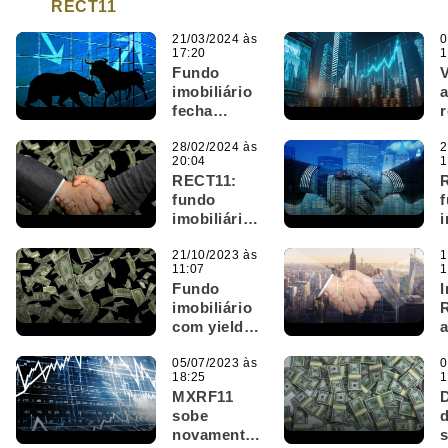
RECT11
21/03/2024 às
0
17:20
1
Fundo
imobiliário
fecha
r
acordo de
m
locação
28/02/2024 às
2
20:04
1
com
d
RECT11:
inquilino
fundo
por 5 anos;
imobiliário
i
veja qual
v
renova
l
contrato
21/10/2023 às
d
1
11:07
1
por 3 anos;
i
Fundo
haverá
imobiliário
mudança
com yield
nos
de 18%
dividendos?
anuncia
05/07/2023 às
a
0
18:25
1
novos
MXRF11
dividendos
sobe
e outro FII
novamente,
“investe