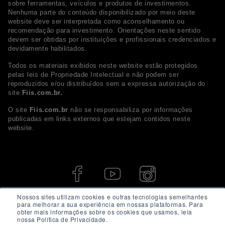
sobre ferramentas, veículos e produtos de investimentos.
Nenhuma parte do conteúdo disponibilizado por meio deste
website deve ser interpretada como aconselhamento ou
recomendação para investimento. Orientações neste sentido
devem ser obtidas por instituições e profissionais credenciados e
devidamente habilitados.
Todos os materiais exibidos neste website estão protegidos
pelas leis de Propriedade Intelectual e não podem ser
reproduzidos e/ou distribuídos sem a expressa autorização do
site
Fiis.com.br.
O site
Fiis.com.br
não se responsabiliza por informações
publicadas em links externos que estejam contidos neste
website.
Nossos sites utilizam cookies e outras tecnologias semelhantes
para melhorar a sua experiência em nossas plataformas. Para
obter mais informações sobre os cookies que usamos, leia
nossa Política de Privacidade.