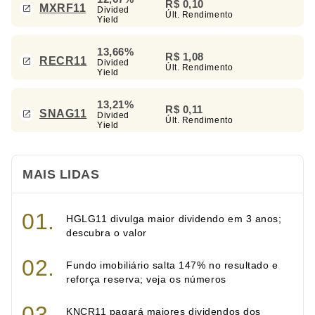
R$ 0,10
MXRF11
Divided
Últ. Rendimento
Yield
13,66%
R$ 1,08
RECR11
Divided
Últ. Rendimento
Yield
13,21%
R$ 0,11
SNAG11
Divided
Últ. Rendimento
Yield
MAIS LIDAS
HGLG11 divulga maior dividendo em 3 anos;
descubra o valor
Fundo imobiliário salta 147% no resultado e
reforça reserva; veja os números
KNCR11 pagará maiores dividendos dos