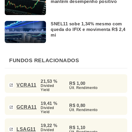
mantém desempenho positivo
SNEL11 sobe 1,34% mesmo com
queda do IFIX e movimenta R$ 2,4
mi
FUNDOS RELACIONADOS
21,53 %
R$ 1,00
VCRA11
Divided
Últ. Rendimento
Yield
19,41 %
R$ 0,80
GCRA11
Divided
Últ. Rendimento
Yield
19,22 %
R$ 1,10
LSAG11
Divided
Últ. Rendimento