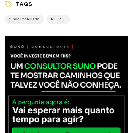
TAGS
fundo imobiliário
PULV11