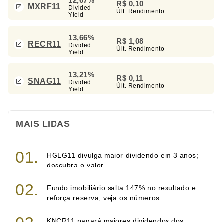
12,67%
R$ 0,10
MXRF11
Divided
Últ. Rendimento
Yield
13,66%
R$ 1,08
RECR11
Divided
Últ. Rendimento
Yield
13,21%
R$ 0,11
SNAG11
Divided
Últ. Rendimento
Yield
MAIS LIDAS
HGLG11 divulga maior dividendo em 3 anos;
descubra o valor
Fundo imobiliário salta 147% no resultado e
reforça reserva; veja os números
KNCR11 pagará maiores dividendos dos