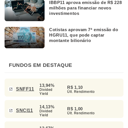
IBBP11 aprova emissão de R$ 228
milhões para financiar novos
investimentos
Cotistas aprovam 7ª emissão do
HGRU11, que pode captar
montante bilionário
FUNDOS EM DESTAQUE
13,94%
R$ 1,10
SNFF11
Divided
Últ. Rendimento
Yield
14,13%
R$ 1,00
SNCI11
Divided
Últ. Rendimento
Yield