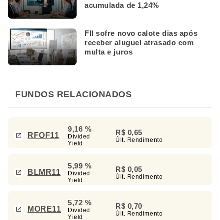
acumulada de 1,24%
FII sofre novo calote dias após
receber aluguel atrasado com
multa e juros
FUNDOS RELACIONADOS
9,16 %
R$ 0,65
RFOF11
Divided
Últ. Rendimento
Yield
5,99 %
R$ 0,05
BLMR11
Divided
Últ. Rendimento
Yield
5,72 %
R$ 0,70
MORE11
Divided
Últ. Rendimento
Yield