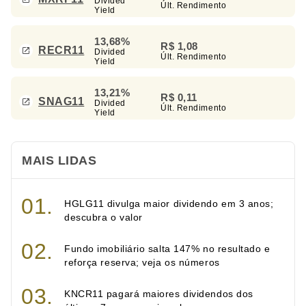
Divided
Últ. Rendimento
Yield
13,68%
R$ 1,08
RECR11
Divided
Últ. Rendimento
Yield
13,21%
R$ 0,11
SNAG11
Divided
Últ. Rendimento
Yield
MAIS LIDAS
HGLG11 divulga maior dividendo em 3 anos;
descubra o valor
Fundo imobiliário salta 147% no resultado e
reforça reserva; veja os números
KNCR11 pagará maiores dividendos dos