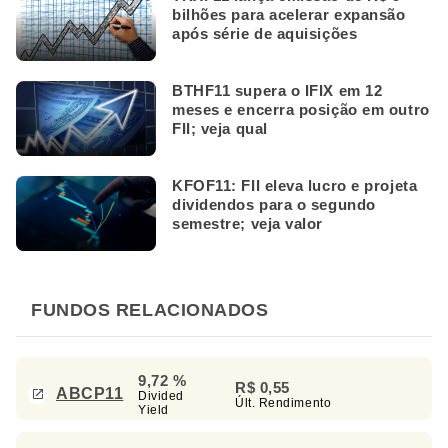
bilhões para acelerar expansão
após série de aquisições
BTHF11 supera o IFIX em 12
meses e encerra posição em outro
FII; veja qual
KFOF11: FII eleva lucro e projeta
dividendos para o segundo
semestre; veja valor
FUNDOS RELACIONADOS
9,72 %
R$ 0,55
ABCP11
Divided
Últ. Rendimento
Yield