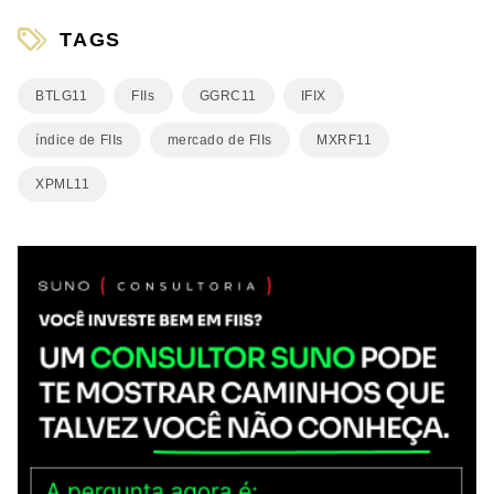
TAGS
BTLG11
FIIs
GGRC11
IFIX
índice de FIIs
mercado de FIIs
MXRF11
XPML11