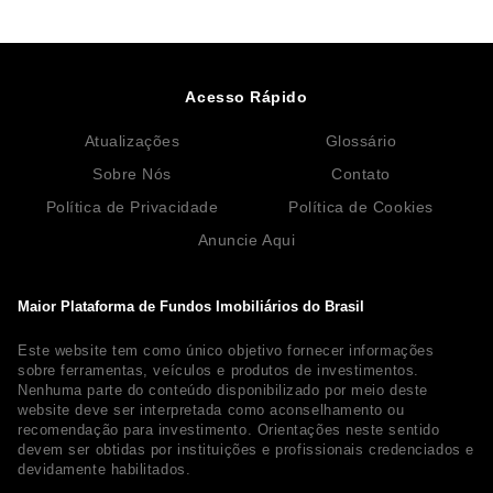
Acesso Rápido
Atualizações
Glossário
Sobre Nós
Contato
Política de Privacidade
Política de Cookies
Anuncie Aqui
Maior Plataforma de Fundos Imobiliários do Brasil
Este website tem como único objetivo fornecer informações
sobre ferramentas, veículos e produtos de investimentos.
Nenhuma parte do conteúdo disponibilizado por meio deste
website deve ser interpretada como aconselhamento ou
recomendação para investimento. Orientações neste sentido
devem ser obtidas por instituições e profissionais credenciados e
devidamente habilitados.