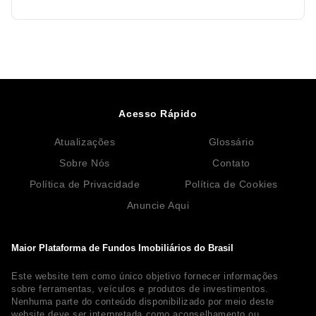
Acesso Rápido
Atualizações
Glossário
Sobre Nós
Contato
Política de Privacidade
Política de Cookies
Anuncie Aqui
Maior Plataforma de Fundos Imobiliários do Brasil
Este website tem como único objetivo fornecer informações
sobre ferramentas, veículos e produtos de investimentos.
Nenhuma parte do conteúdo disponibilizado por meio deste
website deve ser interpretada como aconselhamento ou