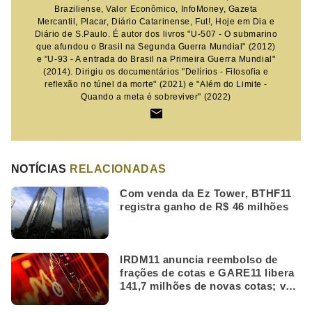
Braziliense, Valor Econômico, InfoMoney, Gazeta
Mercantil, Placar, Diário Catarinense, Fut!, Hoje em Dia e
Diário de S.Paulo. É autor dos livros "U-507 - O submarino
que afundou o Brasil na Segunda Guerra Mundial" (2012)
e "U-93 - A entrada do Brasil na Primeira Guerra Mundial"
(2014). Dirigiu os documentários "Delírios - Filosofia e
reflexão no túnel da morte" (2021) e "Além do Limite -
Quando a meta é sobreviver" (2022)
NOTÍCIAS
RELACIONADAS
Com venda da Ez Tower, BTHF11
registra ganho de R$ 46 milhões
IRDM11 anuncia reembolso de
frações de cotas e GARE11 libera
141,7 milhões de novas cotas; veja
as mais lidas da semana