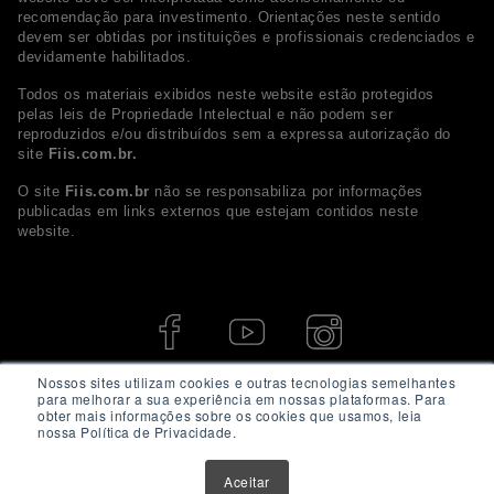
recomendação para investimento. Orientações neste sentido
devem ser obtidas por instituições e profissionais credenciados e
devidamente habilitados.
Todos os materiais exibidos neste website estão protegidos
pelas leis de Propriedade Intelectual e não podem ser
reproduzidos e/ou distribuídos sem a expressa autorização do
site
Fiis.com.br.
O site
Fiis.com.br
não se responsabiliza por informações
publicadas em links externos que estejam contidos neste
website.
Nossos sites utilizam cookies e outras tecnologias semelhantes
para melhorar a sua experiência em nossas plataformas. Para
obter mais informações sobre os cookies que usamos, leia
nossa Política de Privacidade.
Aceitar
© 2026 - Fiis.com.br. Todos os direitos Reservados.