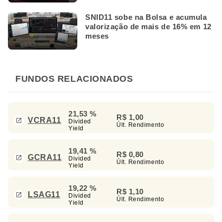
SNID11 sobe na Bolsa e acumula
valorização de mais de 16% em 12
meses
FUNDOS RELACIONADOS
21,53 %
R$ 1,00
VCRA11
Divided
Últ. Rendimento
Yield
19,41 %
R$ 0,80
GCRA11
Divided
Últ. Rendimento
Yield
19,22 %
R$ 1,10
LSAG11
Divided
Últ. Rendimento
Yield