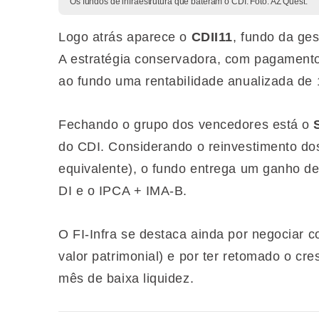
Os fundos de infraestrutura que bateram o CDI. Foto: AZ Quest.
Logo atrás aparece o
CDII11
, fundo da ge
A estratégia conservadora, com pagamento
ao fundo uma rentabilidade anualizada de
Fechando o grupo dos vencedores está o
do CDI. Considerando o reinvestimento d
equivalente), o fundo entrega um ganho 
DI e o IPCA + IMA-B.
O FI-Infra se destaca ainda por negociar
valor patrimonial) e por ter retomado o c
mês de baixa liquidez.