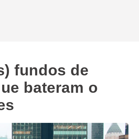
s) fundos de
que bateram o
es