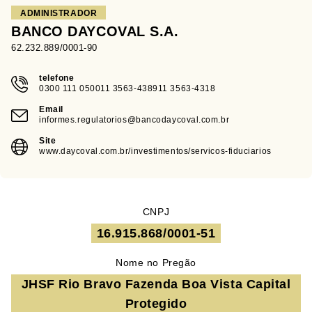
ADMINISTRADOR
BANCO DAYCOVAL S.A.
62.232.889/0001-90
telefone
0300 111 050011 3563-438911 3563-4318
Email
informes.regulatorios@bancodaycoval.com.br
Site
www.daycoval.com.br/investimentos/servicos-fiduciarios
CNPJ
16.915.868/0001-51
Nome no Pregão
JHSF Rio Bravo Fazenda Boa Vista Capital
Protegido