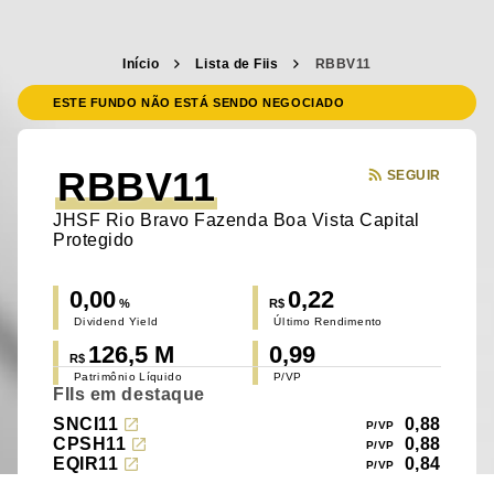
Início
Lista de Fiis
RBBV11
ESTE FUNDO NÃO ESTÁ SENDO NEGOCIADO
RBBV11
SEGUIR
JHSF Rio Bravo Fazenda Boa Vista Capital
Protegido
0,00
0,22
%
R$
Dividend Yield
Último Rendimento
126,5 M
0,99
R$
Patrimônio Líquido
P/VP
FIIs em destaque
SNCI11
0,88
CPSH11
0,88
EQIR11
0,84