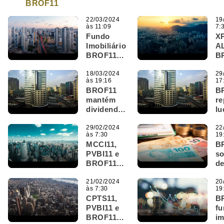
BROF11
22/03/2024
19
às 11:09
7:
Fundo
X
Imobiliário
A
BROF11
B
divulga
sã
guidance
18/03/2024
de
29
às 19:16
17
de
do
BROF11
B
dividendos
FI
mantém
re
para 2024;
dividendos
lu
veja os
em R$ 0,54
7,
possíveis
por cota;
29/02/2024
mi
22
valores
às 7:30
19
veja datas
pr
MCCI11,
B
e detalhes
m
PVBI11 e
so
di
BROF11
de
d
são os
IF
destaques
21/02/2024
e
20
às 7:30
19
do Bom
s
CPTS11,
B
Dia FIIs
q
PVBI11 e
fu
(29/02)
co
BROF11
im