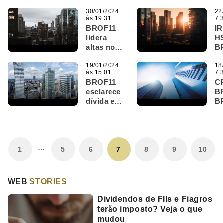
são os
an
destaques
30/01/2024
di
22
às 19:31
7:
do Bom
de
BROF11
I
Dia FIIs
ao
lidera
H
(21/02)
altas no
B
penúltimo
sã
dia do
19/01/2024
de
18
às 15:01
7:
mês; IFIX
do
BROF11
C
tem queda
FI
esclarece
B
leve
dívida e
B
compra de
sã
ativo
de
premium
do
em São
FI
…
Paulo;
1
5
6
7
8
9
10
entenda
WEB
STORIES
Dividendos de FIIs e Fiagros
terão imposto? Veja o que
mudou